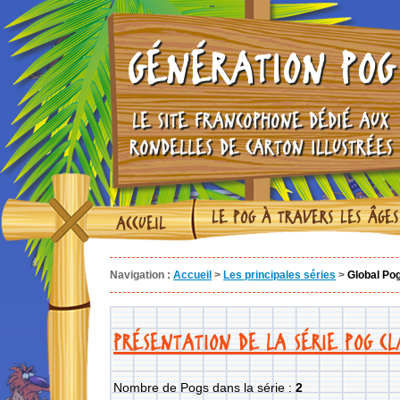
GÉNÉRATION POG
LE SITE FRANCOPHONE DÉDIÉ AUX
RONDELLES DE CARTON ILLUSTRÉES
LE POG À TRAVERS LES ÂGES
ACCUEIL
Navigation :
Accueil
>
Les principales séries
>
Global Po
PRÉSENTATION DE LA SÉRIE POG CL
Nombre de Pogs dans la série :
2