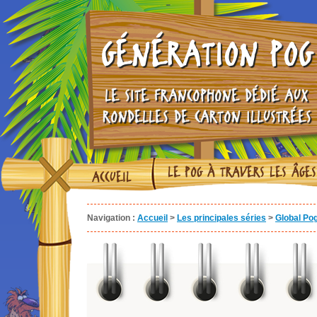
GÉNÉRATION POG
LE SITE FRANCOPHONE DÉDIÉ AUX
RONDELLES DE CARTON ILLUSTRÉES
LE POG À TRAVERS LES ÂGES
ACCUEIL
Navigation :
Accueil
>
Les principales séries
>
Global Po