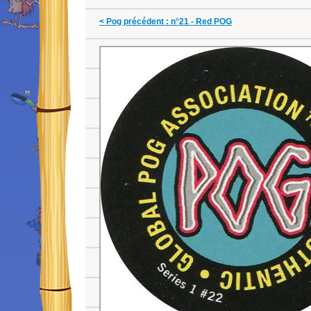
< Pog précédent : n°21 - Red POG