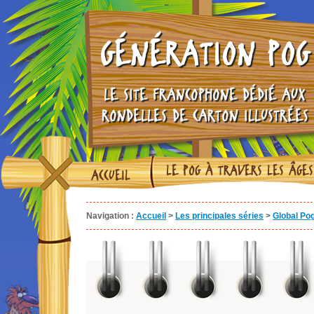
GÉNÉRATION POG
LE SITE FRANCOPHONE DÉDIÉ AUX
RONDELLES DE CARTON ILLUSTRÉES
LE POG À TRAVERS LES ÂGES
ACCUEIL
Navigation :
Accueil
>
Les principales séries
>
Global Pog