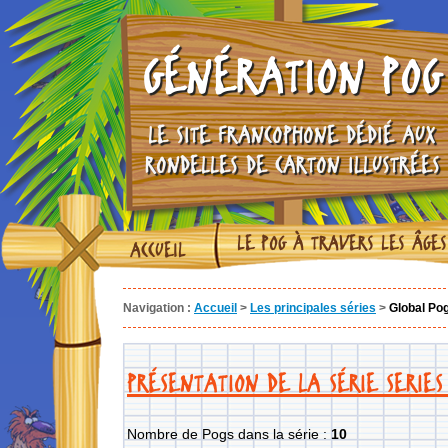
GÉNÉRATION POG
LE SITE FRANCOPHONE DÉDIÉ AUX
RONDELLES DE CARTON ILLUSTRÉES
LE POG À TRAVERS LES ÂGES
ACCUEIL
Navigation :
Accueil
>
Les principales séries
>
Global Pog
PRÉSENTATION DE LA SÉRIE SERIES
Nombre de Pogs dans la série :
10