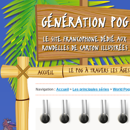
GÉNÉRATION POG
LE SITE FRANCOPHONE DÉDIÉ AUX
RONDELLES DE CARTON ILLUSTRÉES
LE POG À TRAVERS LES ÂGES
ACCUEIL
Navigation :
Accueil
>
Les principales séries
>
World Pog 