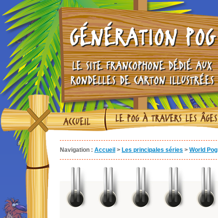
GÉNÉRATION POG
LE SITE FRANCOPHONE DÉDIÉ AUX
RONDELLES DE CARTON ILLUSTRÉES
LE POG À TRAVERS LES ÂGES
ACCUEIL
Navigation :
Accueil
>
Les principales séries
>
World Pog 