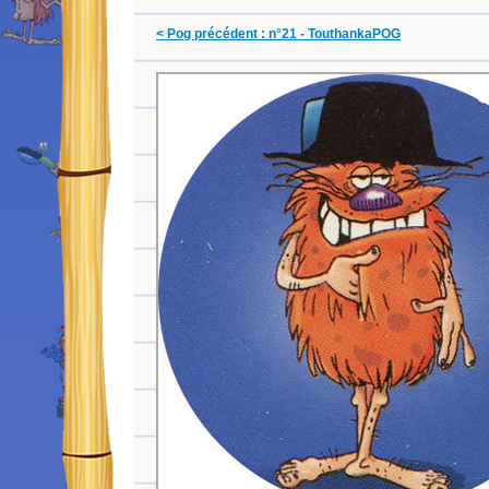
< Pog précédent : n°21 - TouthankaPOG