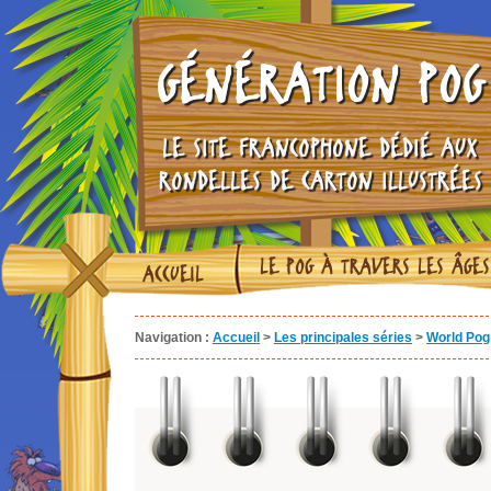
GÉNÉRATION POG
LE SITE FRANCOPHONE DÉDIÉ AUX
RONDELLES DE CARTON ILLUSTRÉES
LE POG À TRAVERS LES ÂGES
ACCUEIL
Navigation :
Accueil
>
Les principales séries
>
World Pog