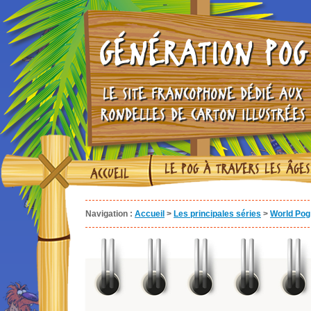
GÉNÉRATION POG
LE SITE FRANCOPHONE DÉDIÉ AUX
RONDELLES DE CARTON ILLUSTRÉES
LE POG À TRAVERS LES ÂGES
ACCUEIL
Navigation :
Accueil
>
Les principales séries
>
World Pog 