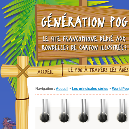
GÉNÉRATION POG
LE SITE FRANCOPHONE DÉDIÉ AUX
RONDELLES DE CARTON ILLUSTRÉES
LE POG À TRAVERS LES ÂGES
ACCUEIL
Navigation :
Accueil
>
Les principales séries
>
World Pog 