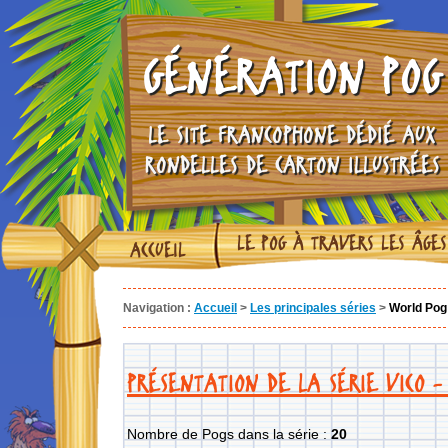
GÉNÉRATION POG
LE SITE FRANCOPHONE DÉDIÉ AUX
RONDELLES DE CARTON ILLUSTRÉES
LE POG À TRAVERS LES ÂGES
ACCUEIL
Navigation :
Accueil
>
Les principales séries
>
World Pog
PRÉSENTATION DE LA SÉRIE VICO 
Nombre de Pogs dans la série :
20