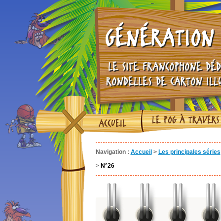
GÉNÉRATION 
LE SITE FRANCOPHONE DÉD
RONDELLES DE CARTON ILL
LE POG À TRAVERS
ACCUEIL
Navigation :
Accueil
>
Les principales séries
>
N°26