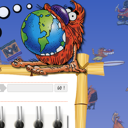
S
GO !