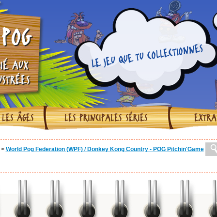
POG
LE JEU QUE TU COLLECTIONNES
IÉ AUX
USTRÉES
 LES ÂGES
LES PRINCIPALES SÉRIES
EXTRA
>
World Pog Federation (WPF) / Donkey Kong Country - POG Pitchin'Game