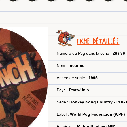
FICHE DÉTAILLÉE
Numéro du Pog dans la série :
26 / 36
Nom :
Inconnu
Année de sortie :
1995
Pays :
États-Unis
Série :
Donkey Kong Country - POG 
Label :
World Pog Federation (WPF)
Fabricant :
Milton Bradley (MB)