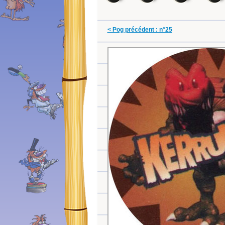
< Pog précédent : n°25