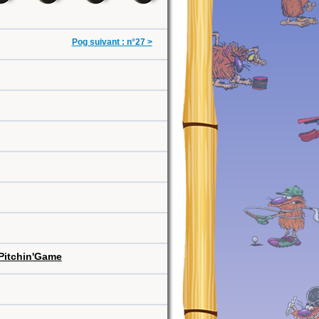
Pog suivant : n°27 >
Pitchin'Game