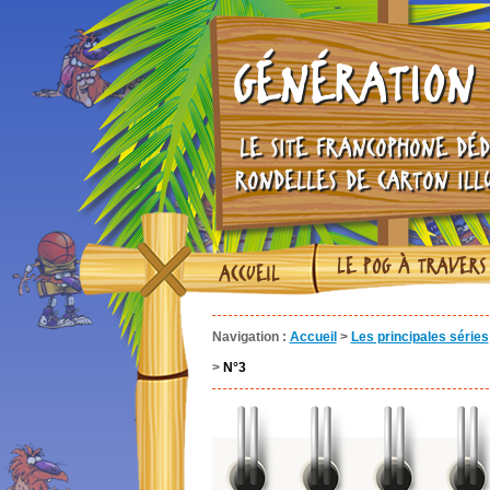
GÉNÉRATION 
LE SITE FRANCOPHONE DÉD
RONDELLES DE CARTON ILL
LE POG À TRAVERS
ACCUEIL
Navigation :
Accueil
>
Les principales séries
>
N°3