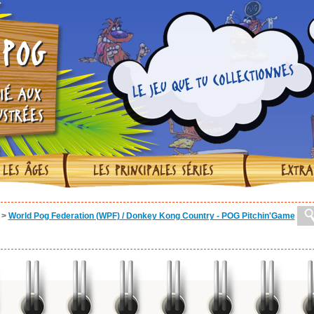
POG
LE JEU QUE TU COLLECTIONNES
IÉ AUX
USTRÉES
 LES ÂGES
LES PRINCIPALES SÉRIES
EXTRA
>
World Pog Federation (WPF) / Donkey Kong Country - POG Pitchin'Game