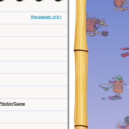
Pog suivant : n°4 >
Pitchin'Game