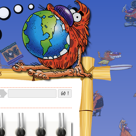
S
GO !