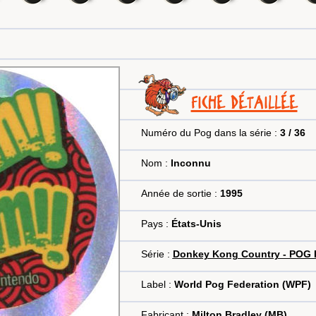
FICHE DÉTAILLÉE
Numéro du Pog dans la série :
3 / 36
Nom :
Inconnu
Année de sortie :
1995
Pays :
États-Unis
Série :
Donkey Kong Country - POG 
Label :
World Pog Federation (WPF)
Fabricant :
Milton Bradley (MB)