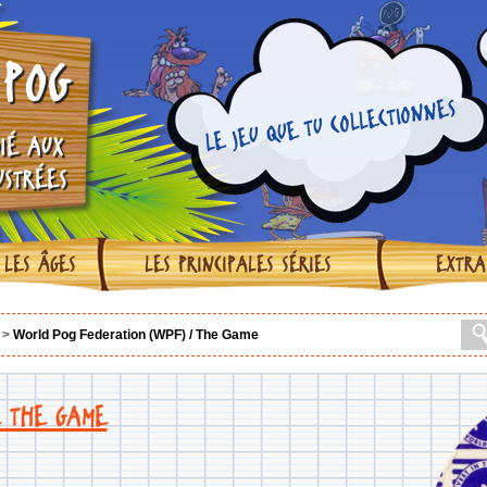
POG
POG = “Passion Orange Goyave”
IÉ AUX
USTRÉES
 LES ÂGES
LES PRINCIPALES SÉRIES
EXTRA
>
World Pog Federation (WPF) / The Game
E THE GAME