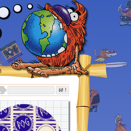
S
GO !