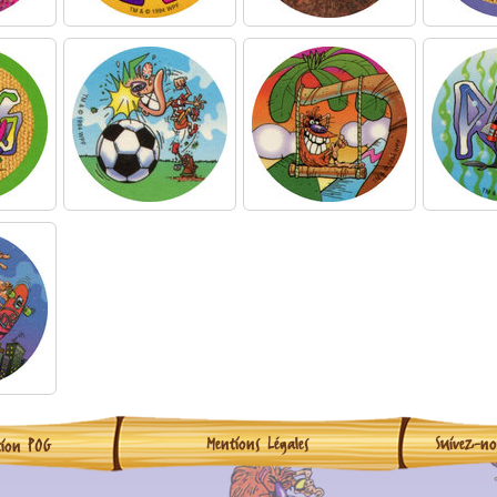
Mentions Légales
Suivez-n
tion POG