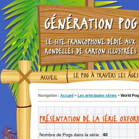
GÉNÉRATION POG
LE SITE FRANCOPHONE DÉDIÉ AUX
RONDELLES DE CARTON ILLUSTRÉES
LE POG À TRAVERS LES ÂGES
ACCUEIL
Navigation :
Accueil
>
Les principales séries
>
World Pog
PRÉSENTATION DE LA SÉRIE OXFOR
Nombre de Pogs dans la série :
40