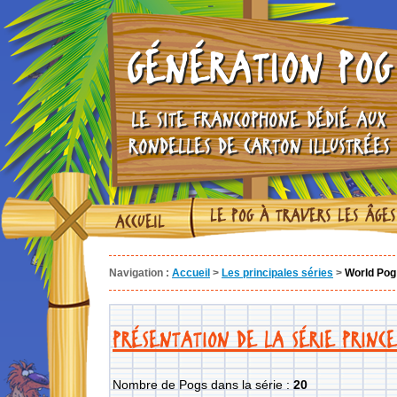
GÉNÉRATION POG
LE SITE FRANCOPHONE DÉDIÉ AUX
RONDELLES DE CARTON ILLUSTRÉES
LE POG À TRAVERS LES ÂGES
ACCUEIL
Navigation :
Accueil
>
Les principales séries
>
World Pog 
PRÉSENTATION DE LA SÉRIE PRINCE
Nombre de Pogs dans la série :
20