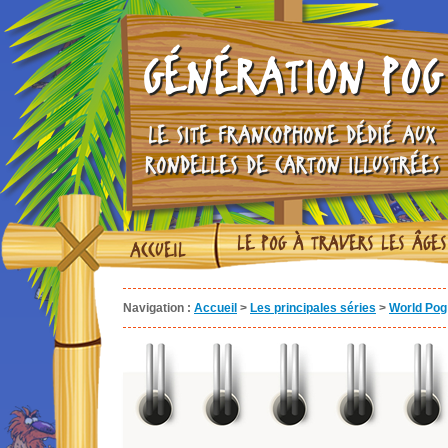
GÉNÉRATION POG
LE SITE FRANCOPHONE DÉDIÉ AUX
RONDELLES DE CARTON ILLUSTRÉES
LE POG À TRAVERS LES ÂGES
ACCUEIL
Navigation :
Accueil
>
Les principales séries
>
World Pog 