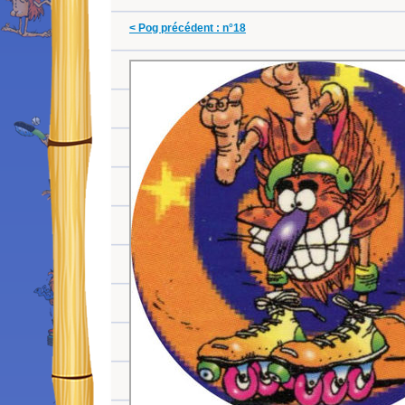
< Pog précédent : n°18