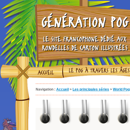
GÉNÉRATION POG
LE SITE FRANCOPHONE DÉDIÉ AUX
RONDELLES DE CARTON ILLUSTRÉES
LE POG À TRAVERS LES ÂGES
ACCUEIL
Navigation :
Accueil
>
Les principales séries
>
World Pog 