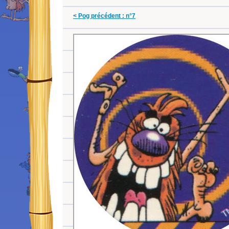
< Pog précédent : n°7