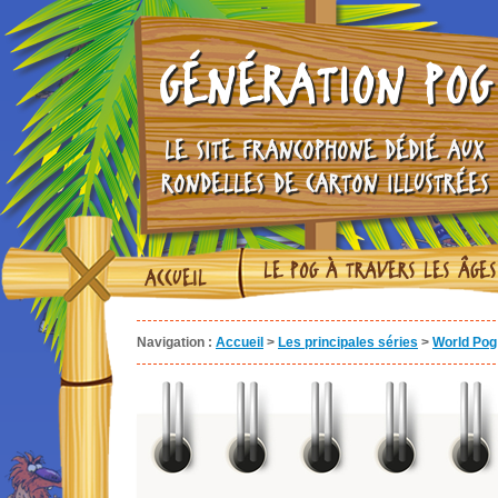
GÉNÉRATION POG
LE SITE FRANCOPHONE DÉDIÉ AUX
RONDELLES DE CARTON ILLUSTRÉES
LE POG À TRAVERS LES ÂGES
ACCUEIL
Navigation :
Accueil
>
Les principales séries
>
World Pog