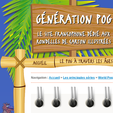
GÉNÉRATION POG
LE SITE FRANCOPHONE DÉDIÉ AUX
RONDELLES DE CARTON ILLUSTRÉES
LE POG À TRAVERS LES ÂGES
ACCUEIL
Navigation :
Accueil
>
Les principales séries
>
World Pog 