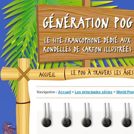
GÉNÉRATION POG
LE SITE FRANCOPHONE DÉDIÉ AUX
RONDELLES DE CARTON ILLUSTRÉES
LE POG À TRAVERS LES ÂGES
ACCUEIL
Navigation :
Accueil
>
Les principales séries
>
World Pog 