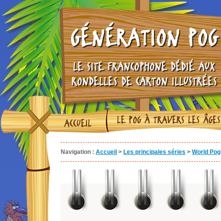
GÉNÉRATION POG
LE SITE FRANCOPHONE DÉDIÉ AUX
RONDELLES DE CARTON ILLUSTRÉES
LE POG À TRAVERS LES ÂGES
ACCUEIL
Navigation :
Accueil
>
Les principales séries
>
World Pog 