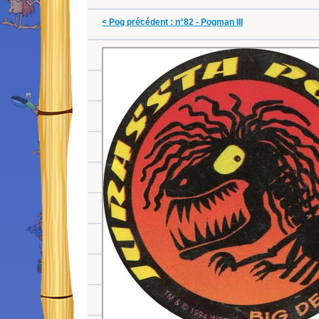
< Pog précédent : n°82 - Pogman III