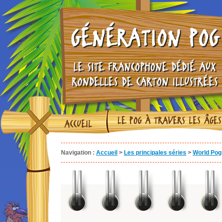
GÉNÉRATION POG
LE SITE FRANCOPHONE DÉDIÉ AUX
RONDELLES DE CARTON ILLUSTRÉES
LE POG À TRAVERS LES ÂGES
ACCUEIL
Navigation :
Accueil
>
Les principales séries
>
World Pog 