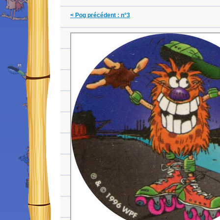
< Pog précédent : n°3