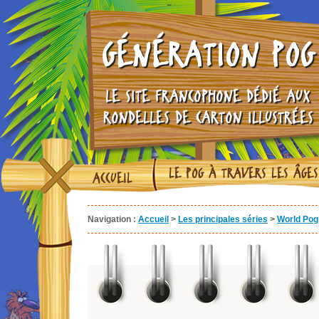
GÉNÉRATION POG
LE SITE FRANCOPHONE DÉDIÉ AUX
RONDELLES DE CARTON ILLUSTRÉES
LE POG À TRAVERS LES ÂGES
ACCUEIL
Navigation :
Accueil
>
Les principales séries
>
World Pog