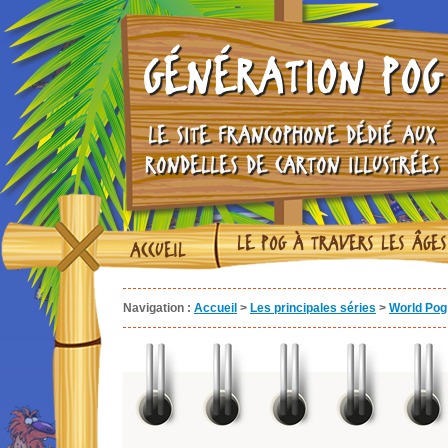
GÉNÉRATION POG
LE SITE FRANCOPHONE DÉDIÉ AUX
RONDELLES DE CARTON ILLUSTRÉES
LE POG À TRAVERS LES ÂGES
ACCUEIL
Navigation :
Accueil
>
Les principales séries
>
World Pog