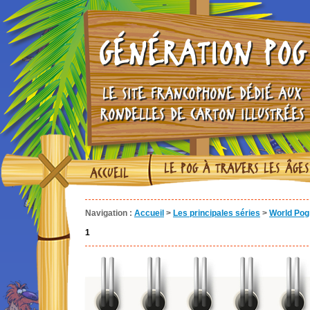
GÉNÉRATION POG
LE SITE FRANCOPHONE DÉDIÉ AUX
RONDELLES DE CARTON ILLUSTRÉES
LE POG À TRAVERS LES ÂGES
ACCUEIL
Navigation :
Accueil
>
Les principales séries
>
World Pog 
1