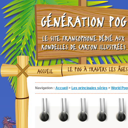
GÉNÉRATION POG
LE SITE FRANCOPHONE DÉDIÉ AUX
RONDELLES DE CARTON ILLUSTRÉES
LE POG À TRAVERS LES ÂGES
ACCUEIL
Navigation :
Accueil
>
Les principales séries
>
World Pog 