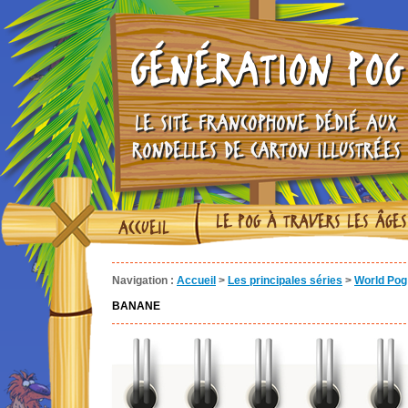
GÉNÉRATION POG
LE SITE FRANCOPHONE DÉDIÉ AUX
RONDELLES DE CARTON ILLUSTRÉES
LE POG À TRAVERS LES ÂGES
ACCUEIL
Navigation :
Accueil
>
Les principales séries
>
World Pog 
BANANE