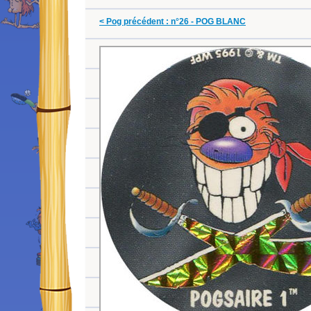
< Pog précédent : n°26 - POG BLANC