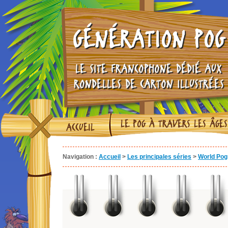
GÉNÉRATION POG
LE SITE FRANCOPHONE DÉDIÉ AUX
RONDELLES DE CARTON ILLUSTRÉES
LE POG À TRAVERS LES ÂGES
ACCUEIL
Navigation :
Accueil
>
Les principales séries
>
World Pog 