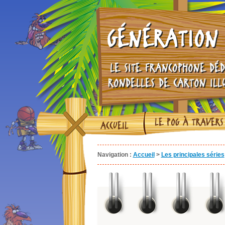
GÉNÉRATION 
LE SITE FRANCOPHONE DÉD
RONDELLES DE CARTON ILL
LE POG À TRAVERS
ACCUEIL
Navigation :
Accueil
>
Les principales séries