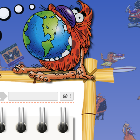
S
GO !