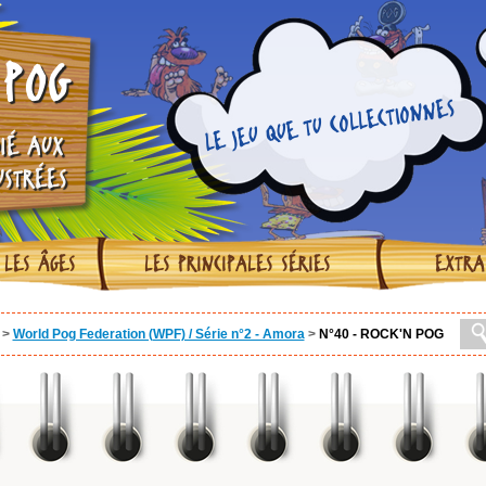
POG
LE JEU QUE TU COLLECTIONNES
IÉ AUX
USTRÉES
 LES ÂGES
LES PRINCIPALES SÉRIES
EXTRA
>
World Pog Federation (WPF) / Série n°2 - Amora
>
N°40 - ROCK'N POG