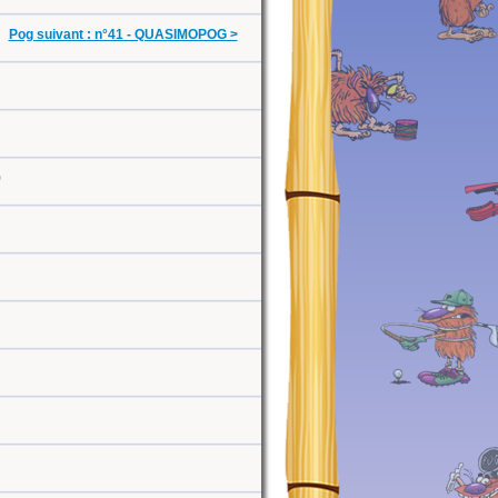
Pog suivant : n°41 - QUASIMOPOG >
0