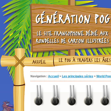
GÉNÉRATION POG
LE SITE FRANCOPHONE DÉDIÉ AUX
RONDELLES DE CARTON ILLUSTRÉES
LE POG À TRAVERS LES ÂGES
ACCUEIL
Navigation :
Accueil
>
Les principales séries
>
World Pog 