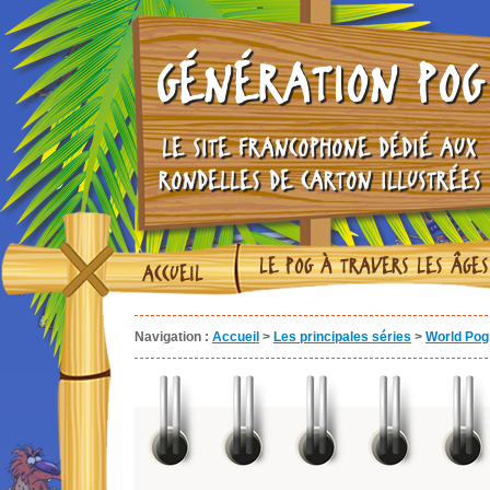
GÉNÉRATION POG
LE SITE FRANCOPHONE DÉDIÉ AUX
RONDELLES DE CARTON ILLUSTRÉES
LE POG À TRAVERS LES ÂGES
ACCUEIL
Navigation :
Accueil
>
Les principales séries
>
World Pog 