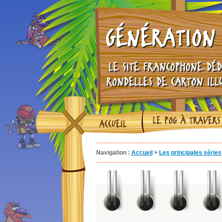
GÉNÉRATION 
LE SITE FRANCOPHONE DÉD
RONDELLES DE CARTON ILL
LE POG À TRAVERS
ACCUEIL
Navigation :
Accueil
>
Les principales séries