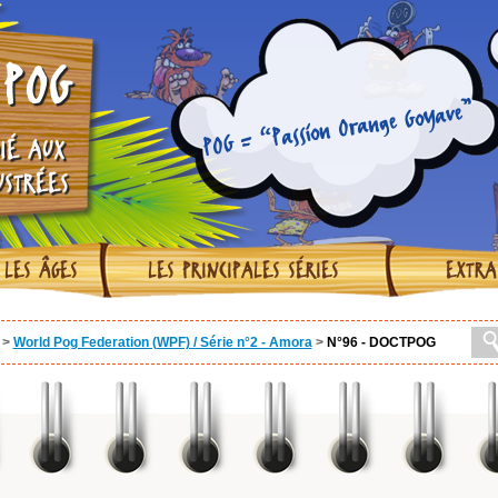
POG
POG = “Passion Orange Goyave”
IÉ AUX
USTRÉES
 LES ÂGES
LES PRINCIPALES SÉRIES
EXTRA
>
World Pog Federation (WPF) / Série n°2 - Amora
>
N°96 - DOCTPOG