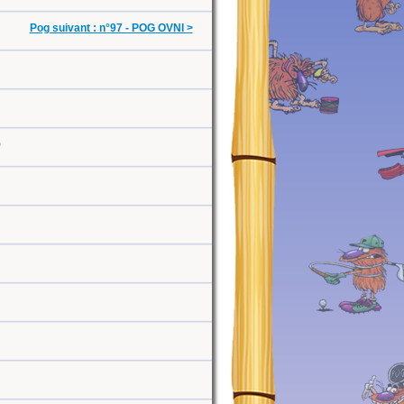
Pog suivant : n°97 - POG OVNI >
0