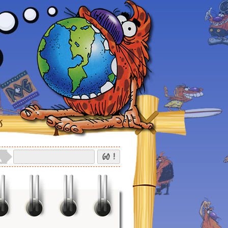
S
GO !