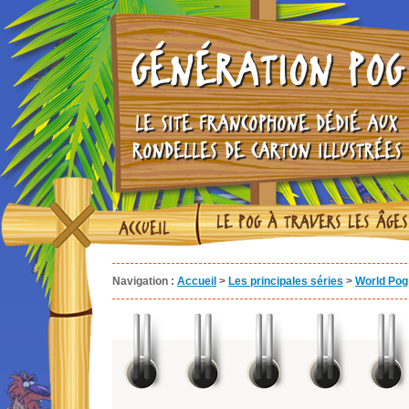
GÉNÉRATION POG
LE SITE FRANCOPHONE DÉDIÉ AUX
RONDELLES DE CARTON ILLUSTRÉES
LE POG À TRAVERS LES ÂGES
ACCUEIL
Navigation :
Accueil
>
Les principales séries
>
World Pog 