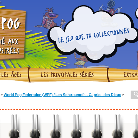
POG
LE JEU QUE TU COLLECTIONNES
IÉ AUX
USTRÉES
 LES ÂGES
LES PRINCIPALES SÉRIES
EXTRA
>
World Pog Federation (WPF) / Les Schtroumpfs - Caprice des Dieux
>