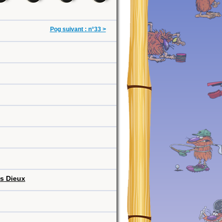
Pog suivant : n°33 >
s Dieux