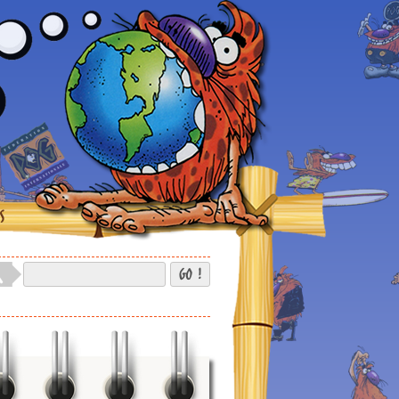
S
GO !