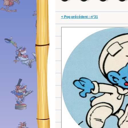
< Pog précédent : n°31