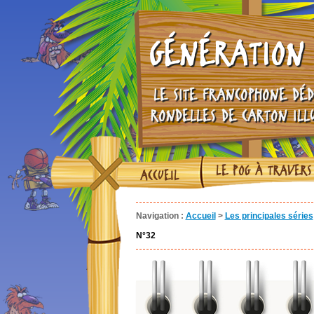
GÉNÉRATION 
LE SITE FRANCOPHONE DÉD
RONDELLES DE CARTON ILL
LE POG À TRAVERS
ACCUEIL
Navigation :
Accueil
>
Les principales séries
N°32