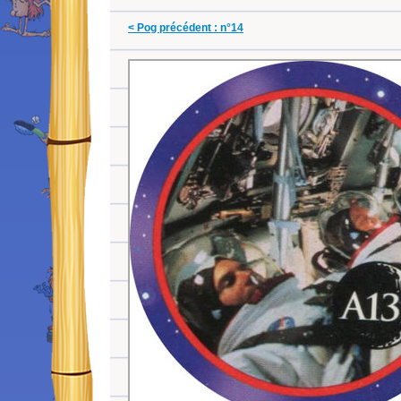
< Pog précédent : n°14