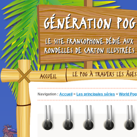
GÉNÉRATION POG
LE SITE FRANCOPHONE DÉDIÉ AUX
RONDELLES DE CARTON ILLUSTRÉES
LE POG À TRAVERS LES ÂGES
ACCUEIL
Navigation :
Accueil
>
Les principales séries
>
World Pog 