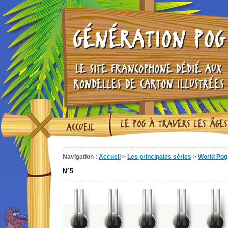
GÉNÉRATION POG
LE SITE FRANCOPHONE DÉDIÉ AUX
RONDELLES DE CARTON ILLUSTRÉES
LE POG À TRAVERS LES ÂGES
ACCUEIL
Navigation :
Accueil
>
Les principales séries
>
World Pog 
N°5