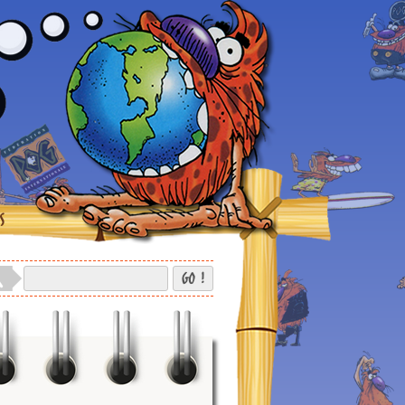
S
GO !