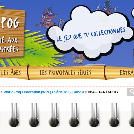
POG
LE JEU QUE TU COLLECTIONNES
IÉ AUX
USTRÉES
 LES ÂGES
LES PRINCIPALES SÉRIES
EXTRA
>
World Pog Federation (WPF) / Série n°2 - Candia
>
N°4 - DARTAPOG