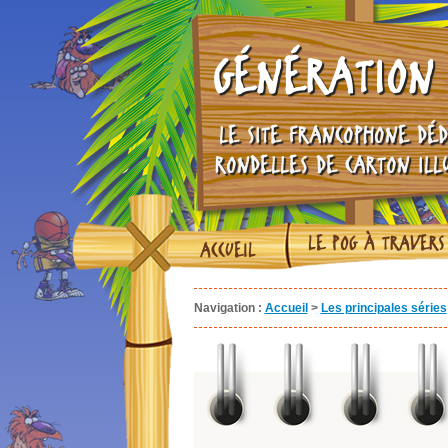
GÉNÉRATION 
LE SITE FRANCOPHONE DÉD
RONDELLES DE CARTON ILL
LE POG À TRAVERS
ACCUEIL
Navigation :
Accueil
>
Les principales séries