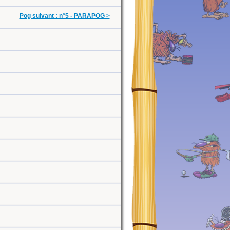
Pog suivant : n°5 - PARAPOG >