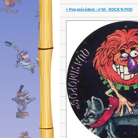
< Pog précédent : n°40 - ROCK'N POG