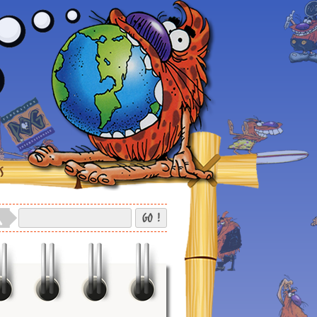
S
GO !