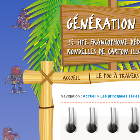
GÉNÉRATION 
LE SITE FRANCOPHONE DÉD
RONDELLES DE CARTON ILL
LE POG À TRAVERS
ACCUEIL
Navigation :
Accueil
>
Les principales séries