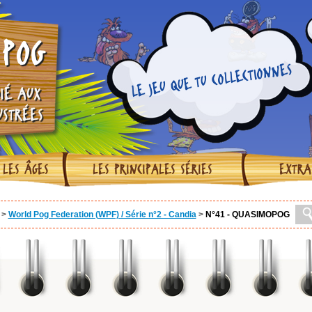
POG
LE JEU QUE TU COLLECTIONNES
IÉ AUX
USTRÉES
 LES ÂGES
LES PRINCIPALES SÉRIES
EXTRA
>
World Pog Federation (WPF) / Série n°2 - Candia
>
N°41 - QUASIMOPOG