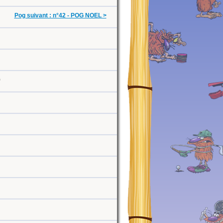
Pog suivant : n°42 - POG NOEL >
0