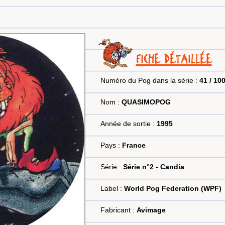
FICHE DÉTAILLÉE
Numéro du Pog dans la série :
41 / 10
Nom :
QUASIMOPOG
Année de sortie :
1995
Pays :
France
Série :
Série n°2 - Candia
Label :
World Pog Federation (WPF)
Fabricant :
Avimage