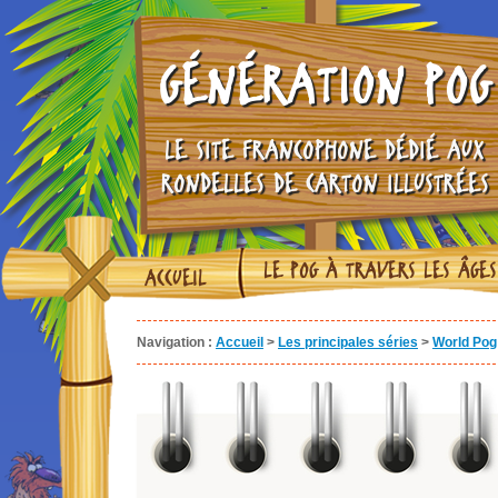
GÉNÉRATION POG
LE SITE FRANCOPHONE DÉDIÉ AUX
RONDELLES DE CARTON ILLUSTRÉES
LE POG À TRAVERS LES ÂGES
ACCUEIL
Navigation :
Accueil
>
Les principales séries
>
World Pog 