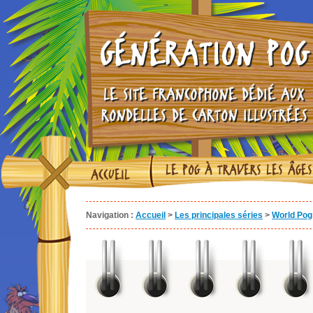
GÉNÉRATION POG
LE SITE FRANCOPHONE DÉDIÉ AUX
RONDELLES DE CARTON ILLUSTRÉES
LE POG À TRAVERS LES ÂGES
ACCUEIL
Navigation :
Accueil
>
Les principales séries
>
World Pog 