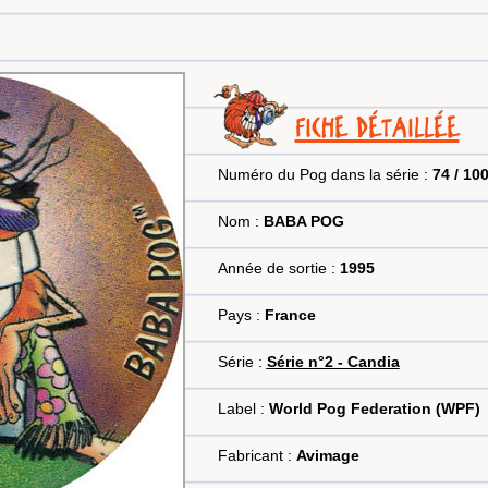
FICHE DÉTAILLÉE
Numéro du Pog dans la série :
74 / 10
Nom :
BABA POG
Année de sortie :
1995
Pays :
France
Série :
Série n°2 - Candia
Label :
World Pog Federation (WPF)
Fabricant :
Avimage