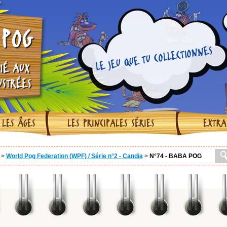
POG
LE JEU QUE TU COLLECTIONNES
IÉ AUX
USTRÉES
 LES ÂGES
LES PRINCIPALES SÉRIES
EXTRA
>
World Pog Federation (WPF) / Série n°2 - Candia
>
N°74 - BABA POG