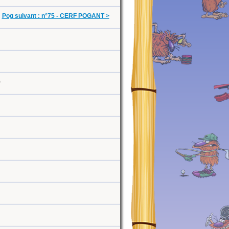
Pog suivant : n°75 - CERF POGANT >
0