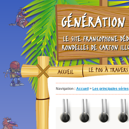
GÉNÉRATION 
LE SITE FRANCOPHONE DÉD
RONDELLES DE CARTON ILL
LE POG À TRAVERS
ACCUEIL
Navigation :
Accueil
>
Les principales séries