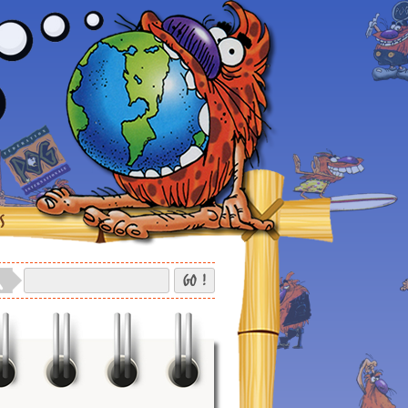
S
GO !