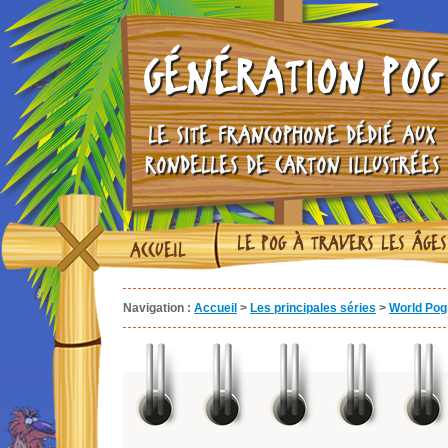
GÉNÉRATION POG
LE SITE FRANCOPHONE DÉDIÉ AUX
RONDELLES DE CARTON ILLUSTRÉES
LE POG À TRAVERS LES ÂGES
ACCUEIL
Navigation :
Accueil
>
Les principales séries
>
World Pog 