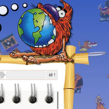
S
GO !