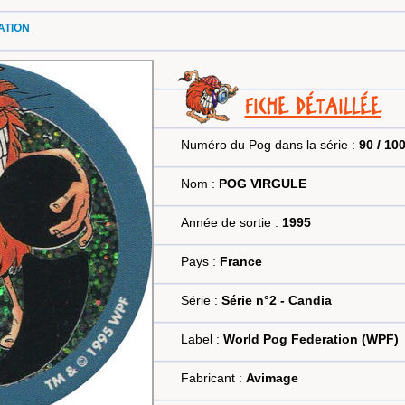
MATION
FICHE DÉTAILLÉE
Numéro du Pog dans la série :
90 / 10
Nom :
POG VIRGULE
Année de sortie :
1995
Pays :
France
Série :
Série n°2 - Candia
Label :
World Pog Federation (WPF)
Fabricant :
Avimage