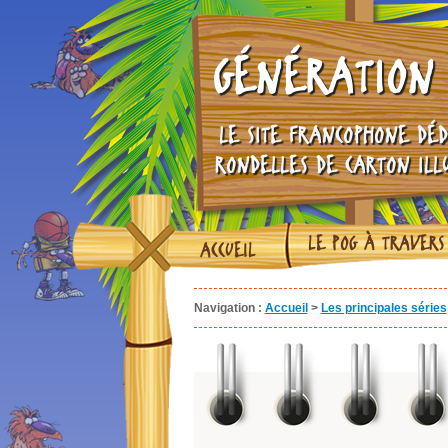
GÉNÉRATION 
LE SITE FRANCOPHONE DÉD
RONDELLES DE CARTON ILL
LE POG À TRAVERS
ACCUEIL
Navigation :
Accueil
>
Les principales séries