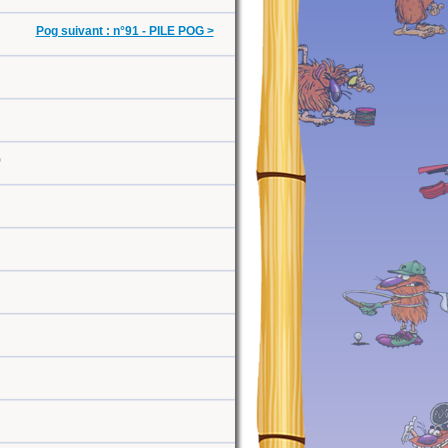
Pog suivant : n°91 - PILE POG >
0