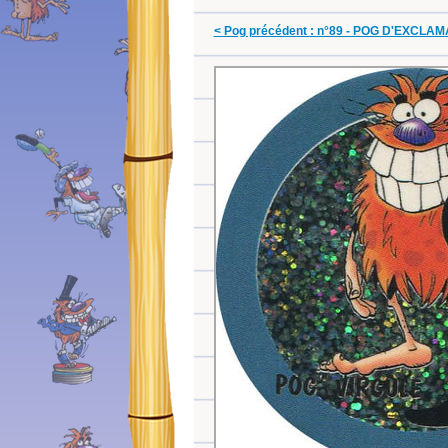
< Pog précédent : n°89 - POG D'EXCLA