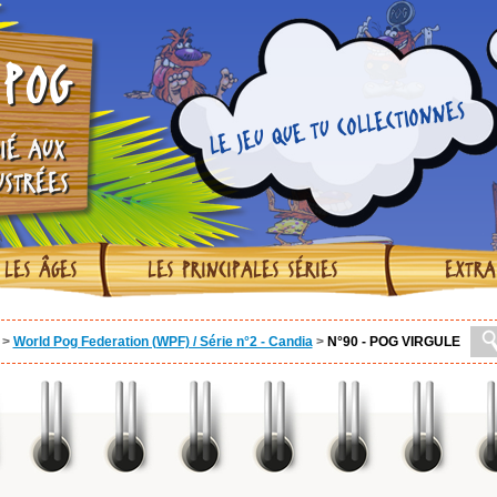
POG
LE JEU QUE TU COLLECTIONNES
IÉ AUX
USTRÉES
 LES ÂGES
LES PRINCIPALES SÉRIES
EXTRA
>
World Pog Federation (WPF) / Série n°2 - Candia
>
N°90 - POG VIRGULE