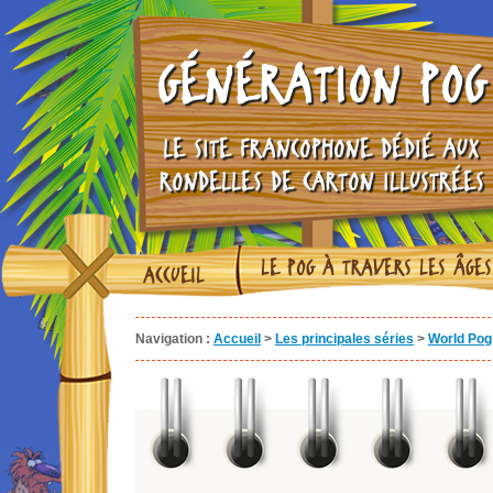
GÉNÉRATION POG
LE SITE FRANCOPHONE DÉDIÉ AUX
RONDELLES DE CARTON ILLUSTRÉES
LE POG À TRAVERS LES ÂGES
ACCUEIL
Navigation :
Accueil
>
Les principales séries
>
World Pog 