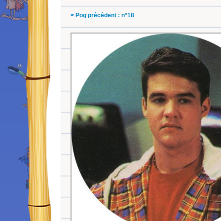
< Pog précédent : n°18