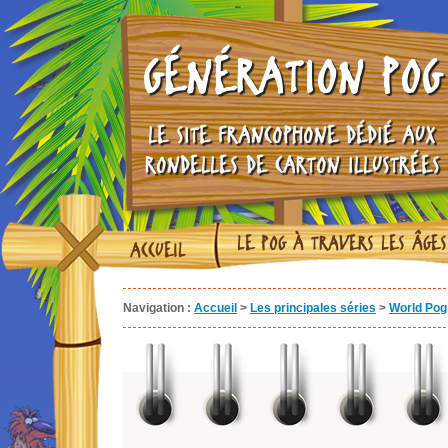
GÉNÉRATION POG
LE SITE FRANCOPHONE DÉDIÉ AUX
RONDELLES DE CARTON ILLUSTRÉES
LE POG À TRAVERS LES ÂGES
ACCUEIL
Navigation :
Accueil
>
Les principales séries
>
World Pog