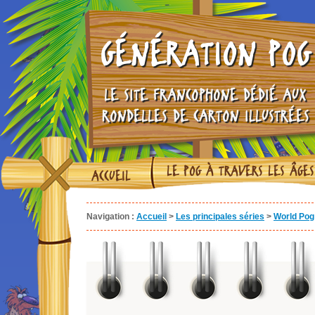
GÉNÉRATION POG
LE SITE FRANCOPHONE DÉDIÉ AUX
RONDELLES DE CARTON ILLUSTRÉES
LE POG À TRAVERS LES ÂGES
ACCUEIL
Navigation :
Accueil
>
Les principales séries
>
World Pog