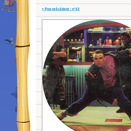
< Pog précédent : n°43