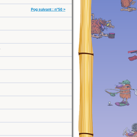
Pog suivant : n°50 >
0