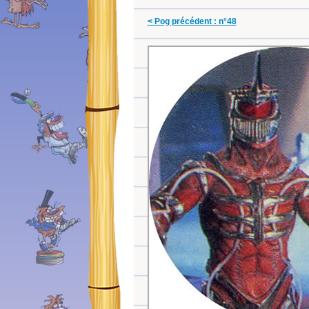
< Pog précédent : n°48