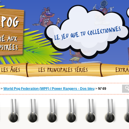
POG
LE JEU QUE TU COLLECTIONNES
IÉ AUX
USTRÉES
 LES ÂGES
LES PRINCIPALES SÉRIES
EXTRA
>
World Pog Federation (WPF) / Power Rangers - Dos bleu
>
N°49