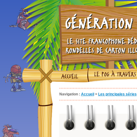
GÉNÉRATION 
LE SITE FRANCOPHONE DÉD
RONDELLES DE CARTON ILL
LE POG À TRAVERS
ACCUEIL
Navigation :
Accueil
>
Les principales séries