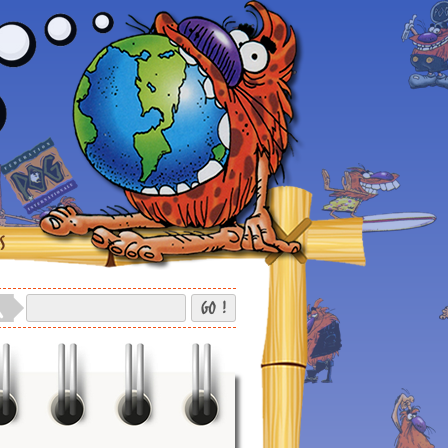
S
GO !