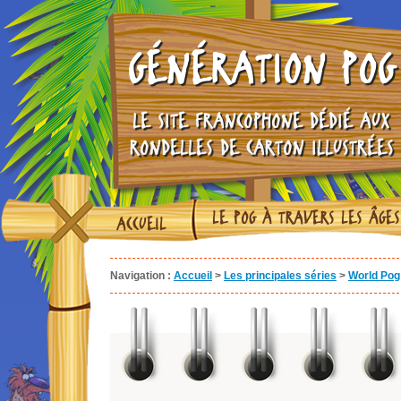
GÉNÉRATION POG
LE SITE FRANCOPHONE DÉDIÉ AUX
RONDELLES DE CARTON ILLUSTRÉES
LE POG À TRAVERS LES ÂGES
ACCUEIL
Navigation :
Accueil
>
Les principales séries
>
World Pog