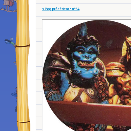
< Pog précédent : n°54