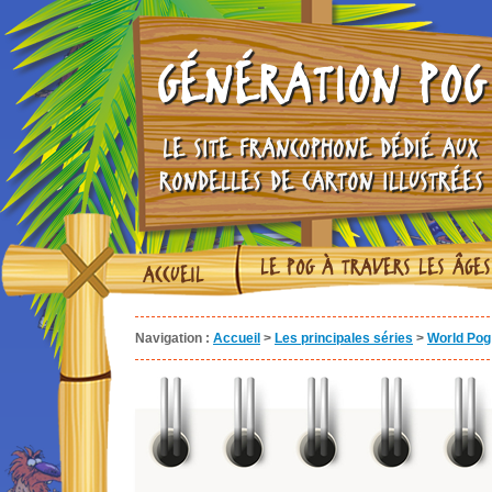
GÉNÉRATION POG
LE SITE FRANCOPHONE DÉDIÉ AUX
RONDELLES DE CARTON ILLUSTRÉES
LE POG À TRAVERS LES ÂGES
ACCUEIL
Navigation :
Accueil
>
Les principales séries
>
World Pog