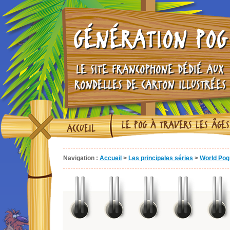
GÉNÉRATION POG
LE SITE FRANCOPHONE DÉDIÉ AUX
RONDELLES DE CARTON ILLUSTRÉES
LE POG À TRAVERS LES ÂGES
ACCUEIL
Navigation :
Accueil
>
Les principales séries
>
World Pog