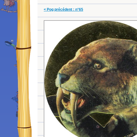
< Pog précédent : n°65